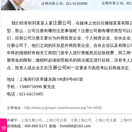
注册公司
我们经常听到某某人要
，在媒体上也往往播报某某有限
型，那么，公司注册有哪些注意事项呢？注册公司都有哪些类型可以
们，目前公司注册主要分为外商投资企业、个人独资企业、合伙企业
注册公司了。他们之间的区别是外商投资企业、合伙企业以及有限公
年终的报税时有相关工商部门派专人进行查账然后征收税费，而工商
册资金的限制，缴税时必须按照相关的税法规定进行征税，没有专人
注册公司
点，投资人或企业主在
时一定要多方面思考以后再做决定
地址：上海闵行区莘建东路198弄8号601室
手机：15000756998 黄先生
电话：021-64131005
文章地址：
http://www.zcgongsi.com/shownew.asp?id=4640
关键字：
上海注册公司
、
上海公司注册
、
注册上海公司
、
上海公司注册
、
上海代
咨询热线：400-660-5171 邮箱：Dimi888@163.com