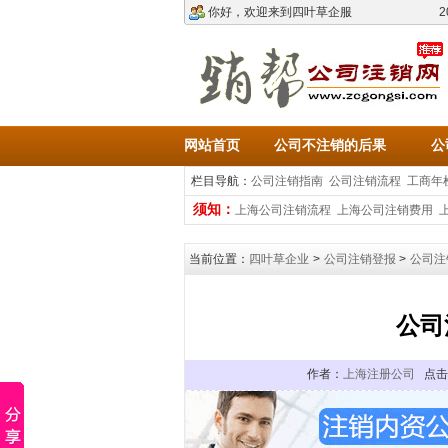
你好，欢迎来到四叶草企服
2
网站首页
公司不注销的后果
公
栏目导航：
公司注销指南
公司注销流程
工商年
须知：
上海公司注销流程
上海公司注销费用
当前位置：
四叶草企业
>
公司注销登报
>
公司注
公司
作者：
上海注册公司
点击：