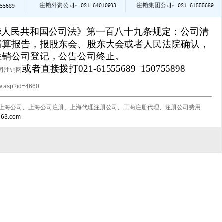
华人民共和国公司法》第一百八十九条规定：公司清
清算报告，报股东会、股东大会或者人民法院确认，
注销公司登记，公告公司终止。
或者直接拨打021-61555689 150755898
司注销网
w.asp?id=4660
上海公司
、
上海公司注册
、
上海代理注册公司
、
工商注册代理
、
注册公司费用
63.com