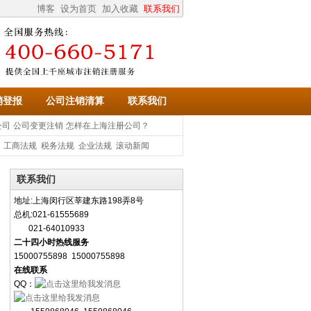
博客
设为首页
加入收藏
联系我们
|
|
|
销登报
公司注销清算
联系我们
公司
公司变更注销
怎样在上海注册公司？
：
工商法规
税务法规
企业法规
滚动新闻
联系我们
地址:上海闵行区莘建东路198弄8号
总机:021-61555689
021-64010933
二十四小时热线服务
15000755898 15000755898
在线联系
QQ：